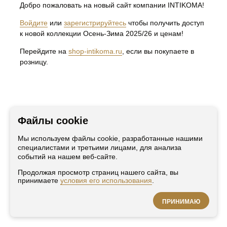
Добро пожаловать на новый сайт компании INTIKOMA!
ВЕРХНЯЯ ОДЕЖДА
ДЖЕМПЕРА
Войдите
или
зарегистрируйтесь
чтобы получить доступ
ЖАКЕТЫ, ЖИЛЕТЫ, КАРДИГАНЫ
РУБАШКИ, БЛУЗЫ, ТУНИКИ, ТОПЫ
к новой коллекции Осень-Зима 2025/26 и ценам!
ФУТБОЛКИ
ИНФОРМАЦИЯ
Перейдите на
shop-intikoma.ru
, если вы покупаете в
розницу.
КОНТАКТЫ
О КОМПАНИИ
СОТРУДНИЧЕСТВО
ГДЕ КУПИТЬ
ДОКУМЕНТАЦИЯ
ПОЛИТИКА КОНФИДЕНЦИАЛЬНОСТИ
ПУБЛИЧНАЯ ОФЕРТА
Файлы cookie
Мы используем файлы cookie, разработанные нашими
специалистами и третьими лицами, для анализа
событий на нашем веб-сайте.
Разработано с любовью
Продолжая просмотр страниц нашего сайта, вы
принимаете
условия его использования
.
© INTIKOMA 2026. Все материалы данного сайта являются объектами
авторского права (в том числе дизайн). Запрещается копирование,
ПРИНИМАЮ
распространение (в том числе путем копирования на другие сайты и
ресурсы в Интернете) или любое иное использование информации и
объектов без предварительного согласия правообладателя.