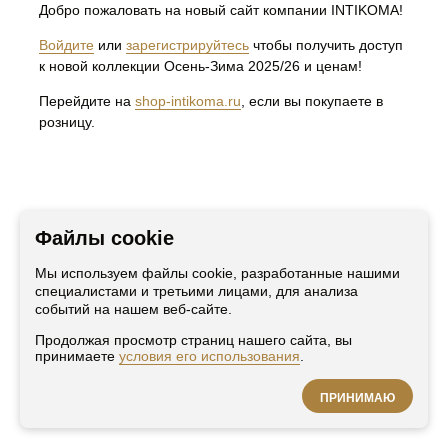
Добро пожаловать на новый сайт компании INTIKOMA!
ВЕРХНЯЯ ОДЕЖДА
ДЖЕМПЕРА
Войдите
или
зарегистрируйтесь
чтобы получить доступ
ЖАКЕТЫ, ЖИЛЕТЫ, КАРДИГАНЫ
РУБАШКИ, БЛУЗЫ, ТУНИКИ, ТОПЫ
к новой коллекции Осень-Зима 2025/26 и ценам!
ФУТБОЛКИ
ИНФОРМАЦИЯ
Перейдите на
shop-intikoma.ru
, если вы покупаете в
розницу.
КОНТАКТЫ
О КОМПАНИИ
СОТРУДНИЧЕСТВО
ГДЕ КУПИТЬ
ДОКУМЕНТАЦИЯ
ПОЛИТИКА КОНФИДЕНЦИАЛЬНОСТИ
ПУБЛИЧНАЯ ОФЕРТА
Файлы cookie
Мы используем файлы cookie, разработанные нашими
специалистами и третьими лицами, для анализа
событий на нашем веб-сайте.
Разработано с любовью
Продолжая просмотр страниц нашего сайта, вы
принимаете
условия его использования
.
© INTIKOMA 2026. Все материалы данного сайта являются объектами
авторского права (в том числе дизайн). Запрещается копирование,
ПРИНИМАЮ
распространение (в том числе путем копирования на другие сайты и
ресурсы в Интернете) или любое иное использование информации и
объектов без предварительного согласия правообладателя.