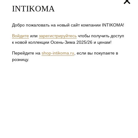
+
INTIKOMA
КОЛЛЕКЦИИ
Добро пожаловать на новый сайт компании INTIKOMA!
ОСЕНЬ-ЗИМА 2025/26
ВЕСНА-ЛЕТО 2025
АКЦИЯ ОСЕНЬ-ЗИМА
Войдите
или
зарегистрируйтесь
чтобы получить доступ
КАТАЛОГ
к новой коллекции Осень-Зима 2025/26 и ценам!
ПЛАТЬЯ
Перейдите на
shop-intikoma.ru
, если вы покупаете в
БРЮКИ, ЮБКИ
розницу.
ВЕРХНЯЯ ОДЕЖДА
ДЖЕМПЕРА
ЖАКЕТЫ, ЖИЛЕТЫ, КАРДИГАНЫ
РУБАШКИ, БЛУЗЫ, ТУНИКИ, ТОПЫ
ФУТБОЛКИ
ИНФОРМАЦИЯ
КОНТАКТЫ
О КОМПАНИИ
СОТРУДНИЧЕСТВО
ГДЕ КУПИТЬ
ДОКУМЕНТАЦИЯ
ПОЛИТИКА КОНФИДЕНЦИАЛЬНОСТИ
ПУБЛИЧНАЯ ОФЕРТА