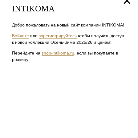
+
INTIKOMA
КОЛЛЕКЦИИ
Добро пожаловать на новый сайт компании INTIKOMA!
ОСЕНЬ-ЗИМА 2025/26
ВЕСНА-ЛЕТО 2025
АКЦИЯ ОСЕНЬ-ЗИМА
Войдите
или
зарегистрируйтесь
чтобы получить доступ
КАТАЛОГ
к новой коллекции Осень-Зима 2025/26 и ценам!
ПЛАТЬЯ
Перейдите на
shop-intikoma.ru
, если вы покупаете в
БРЮКИ, ЮБКИ
розницу.
ВЕРХНЯЯ ОДЕЖДА
ДЖЕМПЕРА
ЖАКЕТЫ, ЖИЛЕТЫ, КАРДИГАНЫ
РУБАШКИ, БЛУЗЫ, ТУНИКИ, ТОПЫ
ФУТБОЛКИ
ИНФОРМАЦИЯ
КОНТАКТЫ
О КОМПАНИИ
СОТРУДНИЧЕСТВО
ГДЕ КУПИТЬ
ДОКУМЕНТАЦИЯ
ПОЛИТИКА КОНФИДЕНЦИАЛЬНОСТИ
ПУБЛИЧНАЯ ОФЕРТА